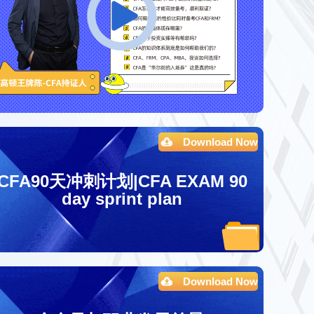
Download Now
CFA90天冲刺计划|CFA EXAM 90
day sprint plan
Download Now