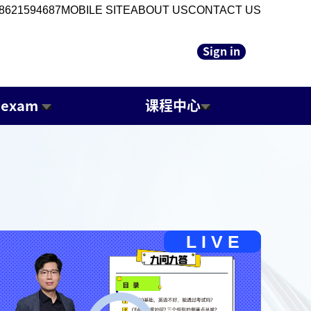
8621594687
MOBILE SITE
ABOUT US
CONTACT US
Sign in
 exam
课程中心
L I V E